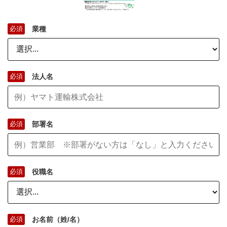
必須
業種
必須
法人名
必須
部署名
必須
役職名
必須
お名前（姓/名）